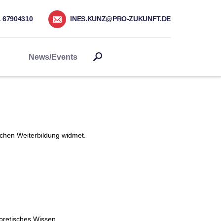
1 67904310
INES.KUNZ@PRO-ZUKUNFT.DE
News/Events
lichen Weiterbildung widmet.
oretisches Wissen,