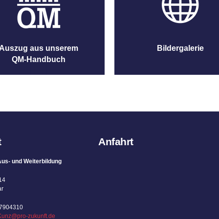
Auszug aus unserem
Bildergalerie
QM-Handbuch
t
Anfahrt
us- und Weiterbildung
14
ar
67904310
Kunz@pro-zukunft.de