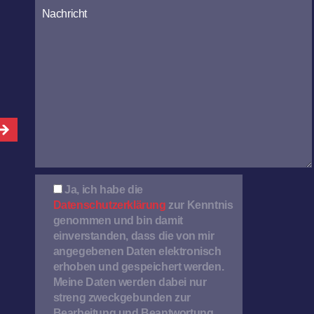
lasse
dieses
Feld
leer.
Ja, ich habe die
Datenschutzerklärung
zur Kenntnis
genommen und bin damit
einverstanden, dass die von mir
angegebenen Daten elektronisch
erhoben und gespeichert werden.
Meine Daten werden dabei nur
streng zweckgebunden zur
Bearbeitung und Beantwortung