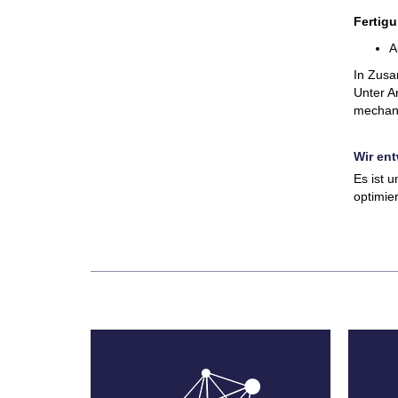
Fertig
A
In Zusa
Unter A
mechani
Wir ent
Es ist 
optimie