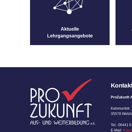
Aktuelle
Lehrgangsangebote
Kontak
ProZukunft A
Kalsmuntstr. 
35578 Wetzl
Tel.: 06441 
E-Mail:
Ines.