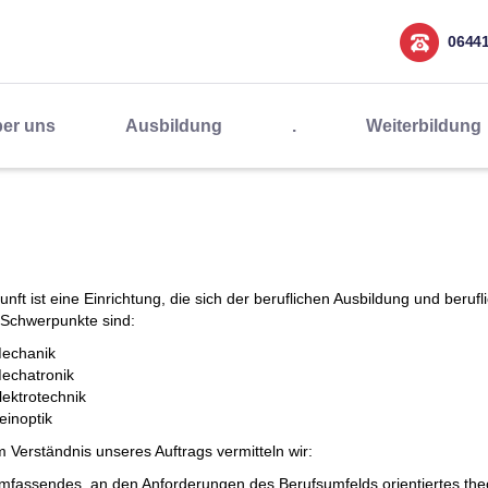
0644
er uns
Ausbildung
.
Weiterbildung
unft ist eine Einrichtung, die sich der beruflichen Ausbildung und beruf
Schwerpunkte sind:
echanik
echatronik
lektrotechnik
einoptik
 Verständnis unseres Auftrags vermitteln wir:
mfassendes, an den Anforderungen des Berufsumfelds orientiertes the