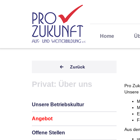
Home
Üb
Zurück
Privat: Über uns
Pro Zuk
Unsere 
M
Unsere Betriebskultur
M
E
Angebot
F
Aus dem
Offene Stellen
u