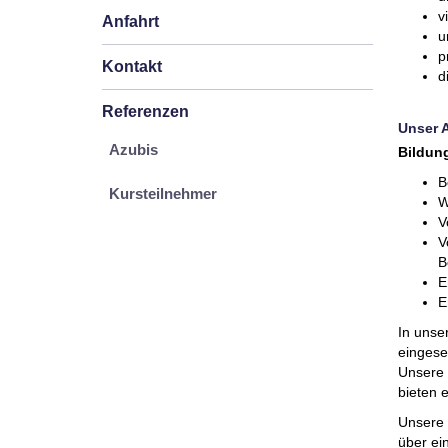
v
Anfahrt
u
p
Kontakt
d
Referenzen
Unser 
Azubis
Bildun
B
Kursteilnehmer
W
V
V
B
E
E
In unse
eingese
Unsere 
bieten 
Unsere 
über ei