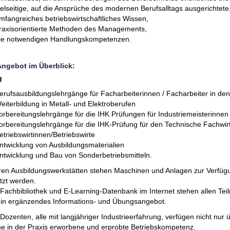
ielseitige, auf die Ansprüche des modernen Berufsalltags ausgerichtete,
mfangreiches betriebswirtschaftliches Wissen,
raxisorientierte Methoden des Managements,
ie notwendigen Handlungskompetenzen.
Angebot im Überblick:
g
erufsausbildungslehrgänge für Facharbeiterinnen / Facharbeiter in den
eiterbildung in Metall- und Elektroberufen
orbereitungslehrgänge für die IHK Prüfungen für Industriemeisterinnen
orbereitungslehrgänge für die IHK-Prüfung für den Technische Fachwi
etriebswirtinnen/Betriebswirte
ntwicklung von Ausbildungsmaterialien
ntwicklung und Bau von Sonderbetriebsmitteln.
ren Ausbildungswerkstätten stehen Maschinen und Anlagen zur Verfügung
tzt werden.
Fachbibliothek und E-Learning-Datenbank im Internet stehen allen Te
ein ergänzendes Informations- und Übungsangebot.
Dozenten, alle mit langjähriger Industrieerfahrung, verfügen nicht n
ne in der Praxis erworbene und erprobte Betriebskompetenz.