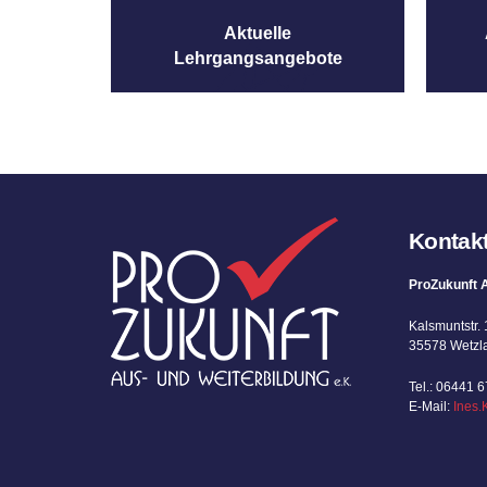
Aktuelle
Lehrgangsangebote
Kontak
ProZukunft A
Kalsmuntstr. 
35578 Wetzl
Tel.: 06441 
E-Mail:
Ines.