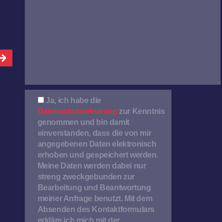
leer.
Ja, ich habe die
Datenschutzerklärung
zur Kenntnis
genommen und bin damit
einverstanden, dass die von mir
angegebenen Daten elektronisch
erhoben und gespeichert werden.
Meine Daten werden dabei nur
streng zweckgebunden zur
Bearbeitung und Beantwortung
meiner Anfrage benutzt. Mit dem
Absenden des Kontaktformulars
erkläre ich mich mit der