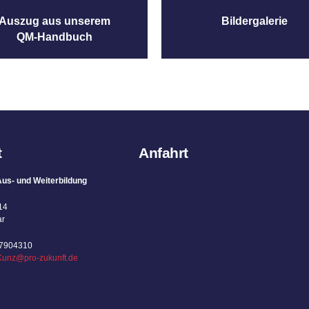
Auszug aus unserem
Bildergalerie
QM-Handbuch
t
Anfahrt
us- und Weiterbildung
14
ar
67904310
Kunz@pro-zukunft.de