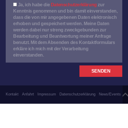
Ja, ich habe die
Datenschutzerklärung
zur
Kenntnis genommen und bin damit einverstanden,
dass die von mir angegebenen Daten elektronisch
erhoben und gespeichert werden. Meine Daten
werden dabei nur streng zweckgebunden zur
Bearbeitung und Beantwortung meiner Anfrage
benutzt. Mit dem Absenden des Kontaktformulars
erkläre ich mich mit der Verarbeitung
einverstanden.
Kontakt
Anfahrt
Impressum
Datenschutzerklärung
News/Events