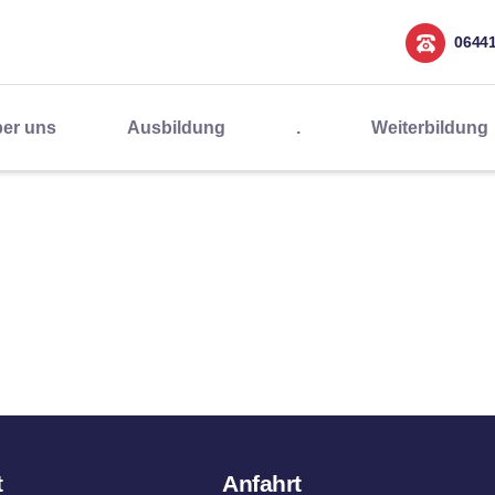
0644
er uns
Ausbildung
.
Weiterbildung
t
Anfahrt