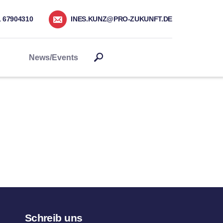
1 67904310
INES.KUNZ@PRO-ZUKUNFT.DE
News/Events
Schreib uns