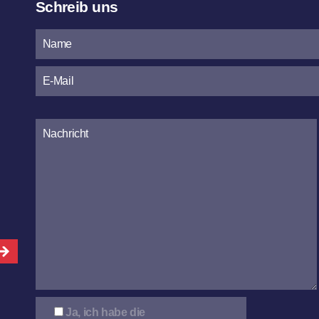
Schreib uns
Bitte
lasse
dieses
Feld
leer.
Ja, ich habe die