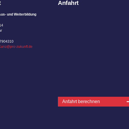
t
Anfahrt
us- und Weiterbildung
14
ar
67904310
Kunz@pro-zukunft.de
Anfahrt berechnen